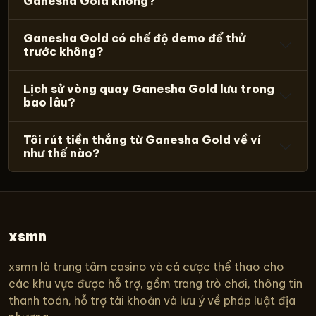
Ganesha Gold không?
Ganesha Gold có chế độ demo để thử
trước không?
Lịch sử vòng quay Ganesha Gold lưu trong
bao lâu?
Tôi rút tiền thắng từ Ganesha Gold về ví
như thế nào?
xsmn
xsmn là trung tâm casino và cá cược thể thao cho
các khu vực được hỗ trợ, gồm trang trò chơi, thông tin
thanh toán, hỗ trợ tài khoản và lưu ý về pháp luật địa