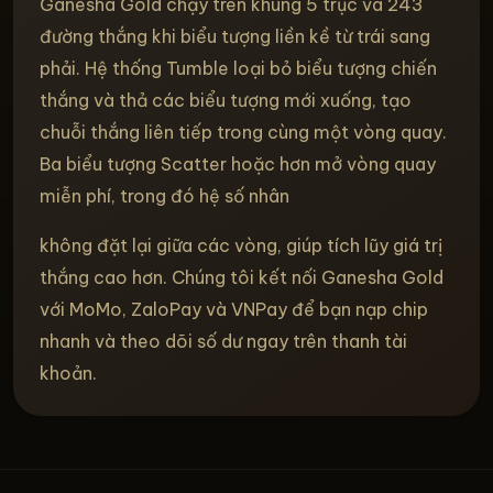
Ganesha Gold chạy trên khung 5 trục và 243
đường thắng khi biểu tượng liền kề từ trái sang
phải. Hệ thống Tumble loại bỏ biểu tượng chiến
thắng và thả các biểu tượng mới xuống, tạo
chuỗi thắng liên tiếp trong cùng một vòng quay.
Ba biểu tượng Scatter hoặc hơn mở vòng quay
miễn phí, trong đó hệ số nhân
không đặt lại giữa các vòng, giúp tích lũy giá trị
thắng cao hơn. Chúng tôi kết nối Ganesha Gold
với MoMo, ZaloPay và VNPay để bạn nạp chip
nhanh và theo dõi số dư ngay trên thanh tài
khoản.