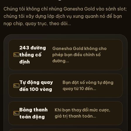
Chúng tôi không chỉ nhúng Ganesha Gold vào sảnh slot;
chúng tôi xây dựng lớp dịch vụ xung quanh nó để bạn
nạp chip, quay trục, theo dõi...
243 đường
Ganesha Gold không cho
thắng cố
phép bạn điều chỉnh số
đường...
định
Tự động quay
Bạn đặt số vòng tự động
quay từ 10 đến...
đến 100 vòng
Bảng thanh
Khi bạn thay đổi mức cược,
giá trị thanh toán...
toán động