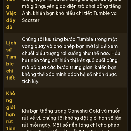
g
mà giữ nguyên giao diện trò chơi bằng tiếng
Việt
Anh, khiến bạn khó hiểu chi tiết Tumble và
đầy
Scatter.
đủ
Chúng tôi lưu từng bước Tumble trong một
Lịch
vòng quay và cho phép bạn mở lại để xem
sử
chuỗi biểu tượng rơi xuống như thế nào. Hầu
Tum
hết nền tảng chỉ hiển thị kết quả cuối cùng
ble
mà bỏ qua các bước trung gian, khiến bạn
chi
không thể xác minh cách hệ số nhân được
tiết
tích lũy.
Khô
ng
giới
Khi bạn thắng trong Ganesha Gold và muốn
hạn
rút về ví, chúng tôi không đặt giới hạn số lần
rút
rút mỗi ngày. Một số nền tảng chỉ cho phép
tiền