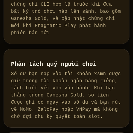
chứng chỉ GLI hợp lệ trước khi đưa
bất kỳ trò chơi nào lên sảnh, bao gồm
Ganesha Gold, và cập nhật chứng chỉ
mỗi khi Pragmatic Play phát hành
phiên bản mới.
Phân tách quỹ người chơi
Số dư bạn nạp vào tài khoản xsmn được
giữ trong tài khoản ngân hàng riêng,
tách biệt với vốn vận hành. Khi bạn
thắng trong Ganesha Gold, số tiền
được ghi có ngay vào số dư và bạn rút
về MoMo, ZaloPay hoặc VNPay mà không
chờ đợi chu kỳ quyết toán slot.