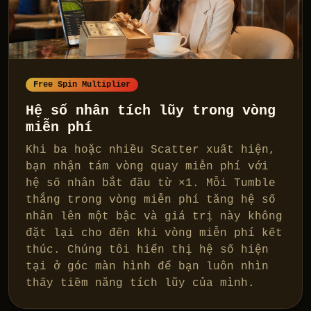
Free Spin Multiplier
Hệ số nhân tích lũy trong vòng
miễn phí
Khi ba hoặc nhiều Scatter xuất hiện,
bạn nhận tám vòng quay miễn phí với
hệ số nhân bắt đầu từ ×1. Mỗi Tumble
thắng trong vòng miễn phí tăng hệ số
nhân lên một bậc và giá trị này không
đặt lại cho đến khi vòng miễn phí kết
thúc. Chúng tôi hiển thị hệ số hiện
tại ở góc màn hình để bạn luôn nhìn
thấy tiềm năng tích lũy của mình.