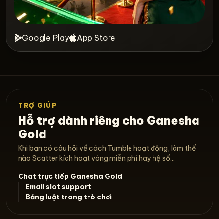
Google Play
App Store
TRỢ GIÚP
Hỗ trợ dành riêng cho Ganesha
Gold
Khi bạn có câu hỏi về cách Tumble hoạt động, làm thế
nào Scatter kích hoạt vòng miễn phí hay hệ số...
Chat trực tiếp Ganesha Gold
Email slot support
Bảng luật trong trò chơi