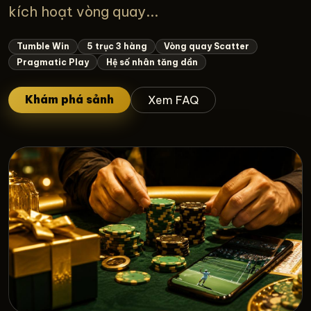
kích hoạt vòng quay...
Tumble Win
5 trục 3 hàng
Vòng quay Scatter
Pragmatic Play
Hệ số nhân tăng dần
Khám phá sảnh
Xem FAQ