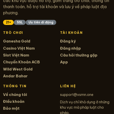
các khu vực được hỗ trợ, gồm trang trò chơi, thông tin
thanh toán, hỗ trợ tài khoản và lưu ý về pháp luật địa
phương.
21+
SSL
Ưu tiên di động
TRÒ CHƠI
TÀI KHOẢN
Ganesha Gold
Đăng ký
Casino Việt Nam
Đăng nhập
Slot Việt Nam
Câu hỏi thường gặp
Chuyển Khoản ACB
App
Wild West Gold
Andar Bahar
THÔNG TIN
LIÊN HỆ
Về chúng tôi
support@xsmn.one
Điều khoản
Dịch vụ chỉ khả dụng ở những
khu vực mà pháp luật cho
Bảo mật
phép.