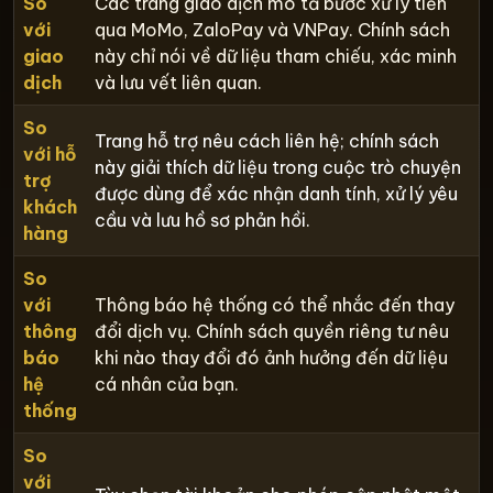
So
Các trang giao dịch mô tả bước xử lý tiền
với
qua MoMo, ZaloPay và VNPay. Chính sách
giao
này chỉ nói về dữ liệu tham chiếu, xác minh
dịch
và lưu vết liên quan.
So
Trang hỗ trợ nêu cách liên hệ; chính sách
với hỗ
này giải thích dữ liệu trong cuộc trò chuyện
trợ
được dùng để xác nhận danh tính, xử lý yêu
khách
cầu và lưu hồ sơ phản hồi.
hàng
So
với
Thông báo hệ thống có thể nhắc đến thay
thông
đổi dịch vụ. Chính sách quyền riêng tư nêu
báo
khi nào thay đổi đó ảnh hưởng đến dữ liệu
hệ
cá nhân của bạn.
thống
So
với