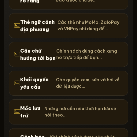
rõ ràng
Thẻ ngữ cảnh
Các thẻ như MoMo, ZaloPay
và VNPay chỉ dùng để...
địa phương
Câu chữ
Chính sách dùng cách xưng
hô trực tiếp để bạn...
hướng tới bạn
Khối quyền
Các quyền xem, sửa và hỏi về
dữ liệu được...
yêu cầu
Mốc lưu
Những nơi cần nêu thời hạn lưu sẽ
nói theo...
trữ
Cảnh báo