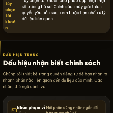
Tùy chọn tài khoản cho phép cập nhật một
tùy
số trường hồ sơ. Chính sách này giải thích
chọn
quyền yêu cầu sửa, xem hoặc hạn chế xử lý
tài
dữ liệu liên quan.
khoả
n
DẤU HIỆU TRANG
Dấu hiệu nhận biết chính sách
Chúng tôi thiết kế trang quyền riêng tư để bạn nhận ra
nhanh phần nào liên quan đến dữ liệu của mình. Các
nhãn, thẻ ngữ cảnh và...
Nhãn phạm vi
Mỗi phần dùng nhãn ngắn để
báo trước chủ đề...