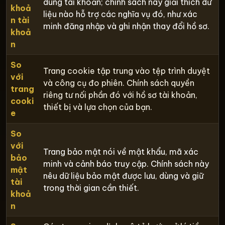
dùng tài khoản; chính sách này giải thích dữ
khoả
liệu nào hỗ trợ các nghĩa vụ đó, như xác
n tài
minh đăng nhập và ghi nhận thay đổi hồ sơ.
khoả
n
So
Trang cookie tập trung vào tệp trình duyệt
với
và công cụ đo phiên. Chính sách quyền
trang
riêng tư nối phần đó với hồ sơ tài khoản,
cooki
thiết bị và lựa chọn của bạn.
e
So
với
Trang bảo mật nói về mật khẩu, mã xác
bảo
minh và cảnh báo truy cập. Chính sách này
mật
nêu dữ liệu bảo mật được lưu, dùng và giữ
tài
trong thời gian cần thiết.
khoả
n